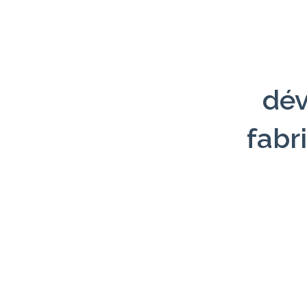
dév
fabr