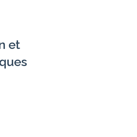
n et
iques