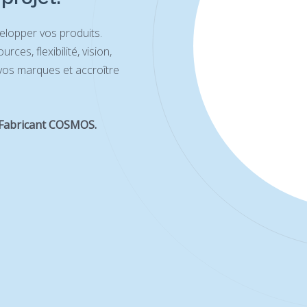
DÉVEL
elopper vos produits.
Essentiel dans le
ces, flexibilité, vision,
formulation est 
 vos marques et accroître
Rec
e Fabricant COSMOS.