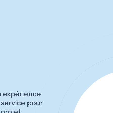
n expérience
e service pour
 projet.